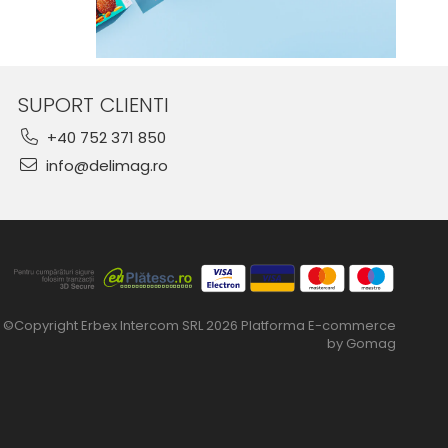
SUPORT CLIENTI
+40 752 371 850
info@delimag.ro
©Copyright Erbex Intercom SRL 2026
Platforma E-commerce
by Gomag