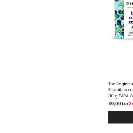
The Beginni
Biscuiți cu
80 g FĂRĂ 
30,00 Lei
2