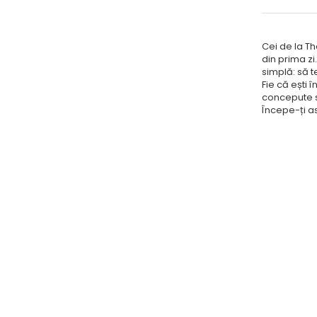
Cei de la Th
din prima zi
simplă: să t
Fie că ești 
concepute să
Începe-ți as