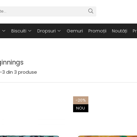
t
Biscuiti
Dropsuri
Gemuri
Promoții
Noutăți
P
innings
-
3
din
3
produse
-20%
NOU