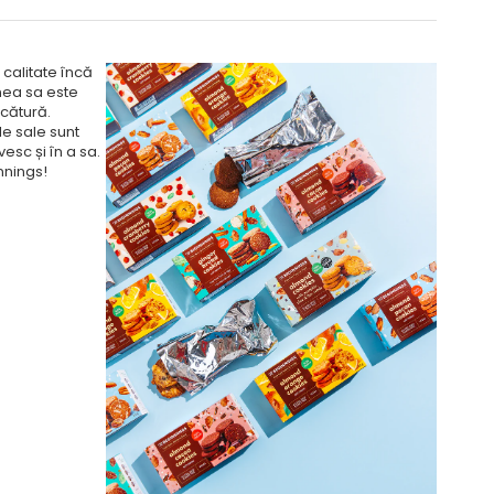
 calitate încă
unea sa este
șcătură.
le sale sunt
esc și în a sa.
nnings!