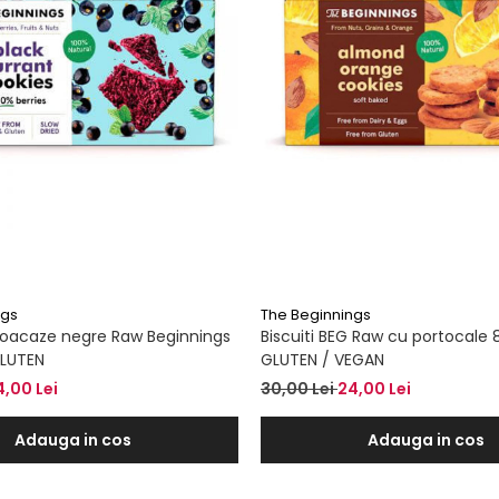
ngs
The Beginnings
 coacaze negre Raw Beginnings
Biscuiti BEG Raw cu portocale
GLUTEN
GLUTEN / VEGAN
4,00 Lei
30,00 Lei
24,00 Lei
Adauga in cos
Adauga in cos