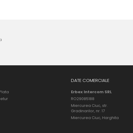
a
DATE COMERCIALE
Plata
Erbex Intercom SRL
Retur
RO29085188
Miercurea Ciuc, str.
Gradinarilor, nr. 17
Miercurea Ciuc, Harghita