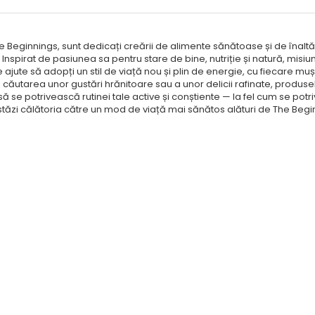
e Beginnings, sunt dedicați creării de alime
nte sănătoase și de înaltă
. Inspirat de pasiunea sa pentru stare de bine, nutriție și natură, misi
e ajute să adopți un stil de viață nou și plin de energie, cu fiecare mu
în căutarea unor gustări hrănitoare sau a unor delicii rafinate, produse
 se potrivească rutinei tale active și conștiente — la fel cum se potriv
tăzi călătoria către un mod de viață mai sănătos alături de The Begi