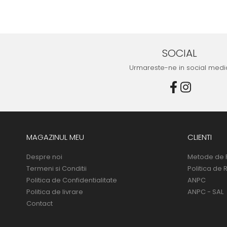
SOCIAL
Urmareste-ne in social medi
MAGAZINUL MEU
CLIENTI
Despre noi
Metode de 
Termeni si Conditii
Politica de 
Politica de Confidentialitate
ANPC
Politica de livrare
ANPC - SAL
Contact