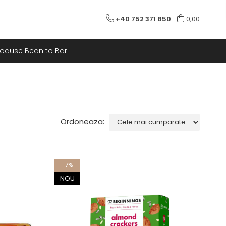
+40 752 371 850
0,00
roduse Bean to Bar
Ordoneaza:
-7%
NOU