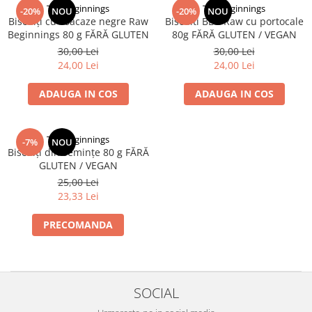
The Beginnings
The Beginnings
-20%
NOU
-20%
NOU
Biscuiți cu coacaze negre Raw
Biscuiti BEG Raw cu portocale
Beginnings 80 g FĂRĂ GLUTEN
80g FĂRĂ GLUTEN / VEGAN
30,00 Lei
30,00 Lei
24,00 Lei
24,00 Lei
ADAUGA IN COS
ADAUGA IN COS
The Beginnings
-7%
NOU
Biscuiți din semințe 80 g FĂRĂ
GLUTEN / VEGAN
25,00 Lei
23,33 Lei
PRECOMANDA
SOCIAL