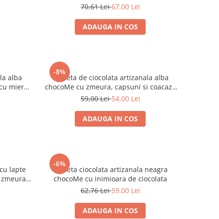
ie Tahiti
in ciocolata neagra
70,61 Lei
67,00 Lei
ADAUGA IN COS
-8%
la alba
Tableta de ciocolata artizanala alba
cu miere,
chocoMe cu zmeura, capsuni si coacaze
negre liofilizate 110g
59,00 Lei
54,00 Lei
ADAUGA IN COS
-6%
cu lapte
Tableta ciocolata artizanala neagra
, zmeura,
chocoMe cu inimioara de ciocolata
ta
62,76 Lei
59,00 Lei
ADAUGA IN COS