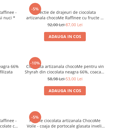
-5%
affinee -
Selectie de drajeuri de ciocolata
si nuci *
artizanala chocoMe Raffinee cu fructe si
nuci 160g *
92,00 Lei
87,00 Lei
ADAUGA IN COS
-10%
neagra 66%
Ciocolata artizanala chocoMe pentru vin
ilizata
Shyrah din ciocolata neagra 66%, coacaze
negre, petale de violete, sare de mare cu
58,98 Lei
53,00 Lei
vin rosu
ADAUGA IN COS
-5%
affinee -
Praline ciocolata artizanala ChocoMe
colate cu
Voile - coaja de portocale glasata invelit