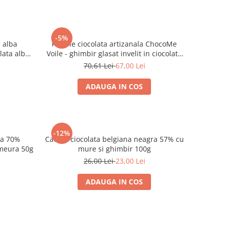
-5%
a alba
Praline ciocolata artizanala ChocoMe
lata alba
Voile - ghimbir glasat invelit in ciocolata
neagra
70,61 Lei
67,00 Lei
ADAUGA IN COS
-12%
ra 70%
Cachet ciocolata belgiana neagra 57% cu
zmeura 50g
mure si ghimbir 100g
26,00 Lei
23,00 Lei
ADAUGA IN COS