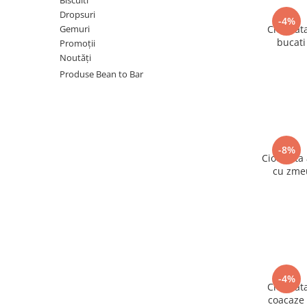
Biscuiti
Dropsuri
-4%
Gemuri
Ciocolat
bucati
Promoții
ciocola
Noutăți
Produse Bean to Bar
-8%
Ciocolata
cu zmeu
-4%
Ciocolat
coacaze 