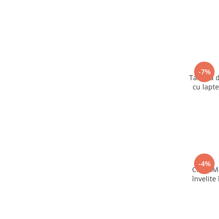
-7%
Tableta 
cu lapte
din 
-4%
ChocoMe 
învelite