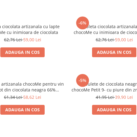
-6%
 ciocolata artizanala cu lapte
Tableta ciocolata artizanal
Me cu inimioara de ciocolata
chocoMe cu inimioara de cioco
110g
62,76 Lei
59,00 Lei
62,76 Lei
59,00 Lei
ADAUGA IN COS
ADAUGA IN COS
-5%
a artizanala chocoMe pentru vin
Cubulete de ciocolata neag
ot din ciocolata neagra 66%
chocoMe Petit 9- cu piure din 
are, boabe de cacao, visine,
61,34 Lei
58,62 Lei
41,95 Lei
39,90 Lei
scortisoara
ADAUGA IN COS
ADAUGA IN COS