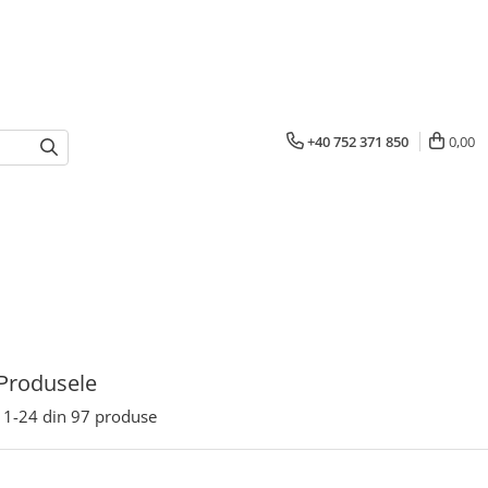
+40 752 371 850
0,00
Produsele
1-
24
din
97
produse