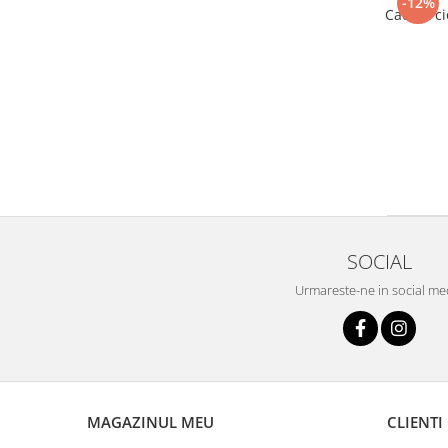
-12%
Cachet c
SOCIAL
Urmareste-ne in social me
MAGAZINUL MEU
CLIENTI