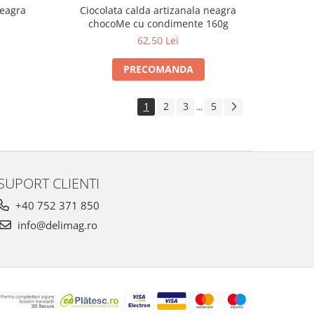
neagra
Ciocolata calda artizanala neagra
chocoMe cu condimente 160g
62,50 Lei
PRECOMANDA
1
2
3
5
...
SUPORT CLIENTI
+40 752 371 850
info@delimag.ro