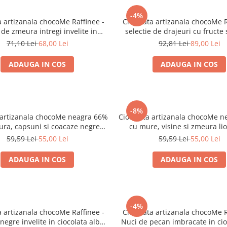
-4%
a artizanala chocoMe Raffinee -
Ciocolata artizanala chocoMe R
 de zmeura intregi invelite in
selectie de drajeuri cu fructe 
ta alba cu vanilie de Bourbon
71,10 Lei
68,00 Lei
92,81 Lei
89,00 Lei
ADAUGA IN COS
ADAUGA IN COS
-8%
 artizanala chocoMe neagra 66%
Ciocolata artizanala chocoMe 
ra, capsuni si coacaze negre
cu mure, visine si zmeura liof
liofilizate
59,59 Lei
55,00 Lei
59,59 Lei
55,00 Lei
ADAUGA IN COS
ADAUGA IN COS
-4%
a artizanala chocoMe Raffinee -
Ciocolata artizanala chocoMe R
negre invelite in ciocolata alba
Nuci de pecan imbracate in cio