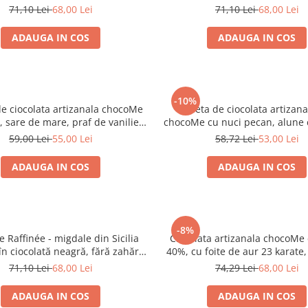
cu iaurt 120g
lapte si sare de mare cu vanil
71,10 Lei
68,00 Lei
71,10 Lei
68,00 Lei
ADAUGA IN COS
ADAUGA IN COS
-10%
de ciocolata artizanala chocoMe
Tableta de ciocolata artizana
, sare de mare, praf de vanilie
chocoMe cu nuci pecan, alune 
Tahiti, nuci de pecan 110g *
fistic 110g
59,00 Lei
55,00 Lei
58,72 Lei
53,00 Lei
ADAUGA IN COS
ADAUGA IN COS
-8%
Raffinée - migdale din Sicilia
Ciocolata artizanala chocoMe 
 în ciocolată neagră, fără zahăr
40%, cu foite de aur 23 karate
adăugat 120g
felii de capsuni liofiliza
71,10 Lei
68,00 Lei
74,29 Lei
68,00 Lei
ADAUGA IN COS
ADAUGA IN COS