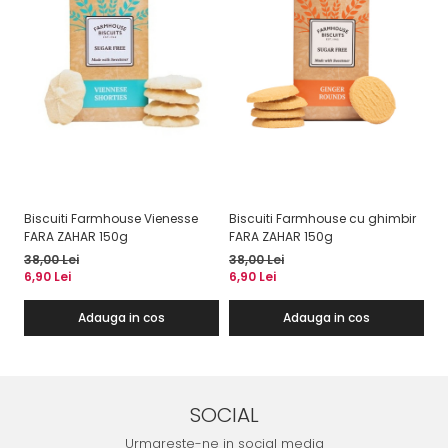
T
Biscuiti Farmhouse Vienesse
Biscuiti Farmhouse cu ghimbir
Bi
FARA ZAHAR 150g
FARA ZAHAR 150g
Be
38,00 Lei
38,00 Lei
30
6,90 Lei
6,90 Lei
24
Adauga in cos
Adauga in cos
SOCIAL
Urmareste-ne in social media