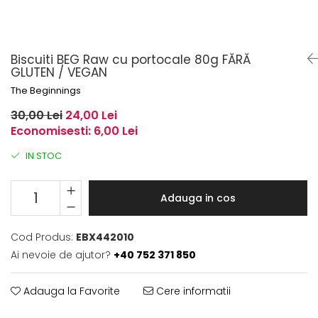
Biscuiti BEG Raw cu portocale 80g FĂRĂ
GLUTEN / VEGAN
The Beginnings
30,00 Lei
24,00 Lei
Economisesti:
6,00
Lei
IN STOC
Adauga in cos
Cod Produs:
EBX442010
Ai nevoie de ajutor?
+40 752 371 850
Adauga la Favorite
Cere informatii