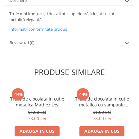
Descriere
Trufe moi franțuzești de calitate superioară, icirc;ntr-o cutie
metalică elegantă.
Informatii conformitate produs
Review-uri
(0)
PRODUSE SIMILARE
-14%
-14%
Trufe de ciocolata in cutie
Trufe de ciocolata in cutie
metalica Mathez Les
metalica cu sampanie
Parisiennes 200g
Mathez Les Parisiennes
91,00 Lei
91,00 Lei
200g
78,00 Lei
78,00 Lei
ADAUGA IN COS
ADAUGA IN COS