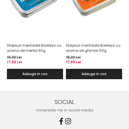
Dropsuri mentolate Barkleys cu
Dropsuri mentolate Barkleys cu
Dr
aroma de menta 50g
aroma de ghimbir 50g
a
19,20 Lei
19,20 Lei
19
17,99 Lei
17,99 Lei
17
Adauga in cos
Adauga in cos
SOCIAL
Urmareste-ne in social media