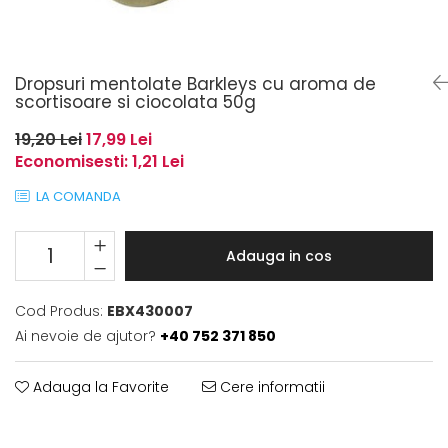
Dropsuri mentolate Barkleys cu aroma de
scortisoare si ciocolata 50g
19,20 Lei
17,99 Lei
Economisesti:
1,21
Lei
LA COMANDA
Adauga in cos
Cod Produs:
EBX430007
Ai nevoie de ajutor?
+40 752 371 850
Adauga la Favorite
Cere informatii