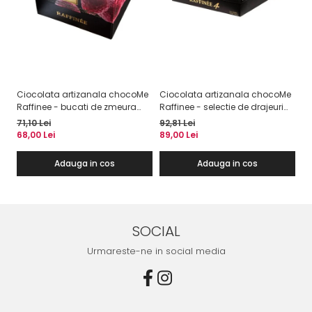
Ciocolata artizanala chocoMe
Ciocolata artizanala chocoMe
Se
Raffinee - bucati de zmeura
Raffinee - selectie de drajeuri
ci
intregi invelite in ciocolata alba
cu fructe si nuci *
Ra
71,10 Lei
92,81 Lei
92
cu vanilie de Bourbon
68,00 Lei
89,00 Lei
87
Adauga in cos
Adauga in cos
SOCIAL
Urmareste-ne in social media