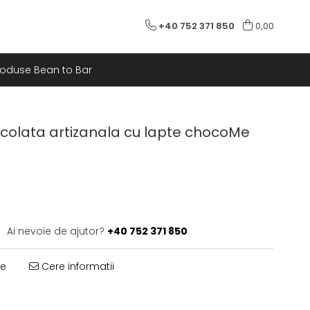
+40 752 371 850
0,00
roduse Bean to Bar
ocolata artizanala cu lapte chocoMe
Ai nevoie de ajutor?
+40 752 371 850
te
Cere informatii