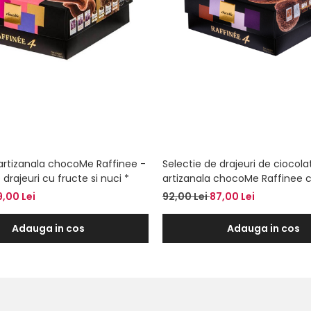
artizanala chocoMe Raffinee -
Selectie de drajeuri de ciocola
 drajeuri cu fructe si nuci *
artizanala chocoMe Raffinee c
nuci 160g *
9,00 Lei
92,00 Lei
87,00 Lei
Adauga in cos
Adauga in cos