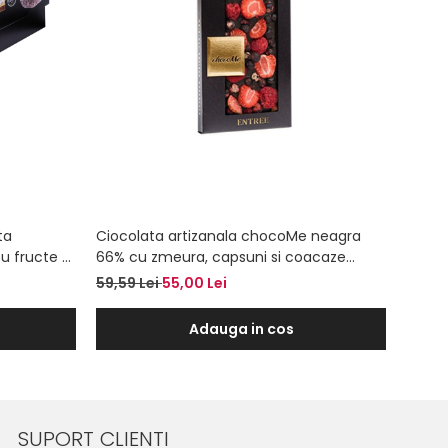
ta
Ciocolata artizanala chocoMe neagra
Cioco
u fructe si
66% cu zmeura, capsuni si coacaze
66% cu
negre liofilizate
59,59 Lei
55,00 Lei
59,59
Adauga in cos
SUPORT CLIENTI