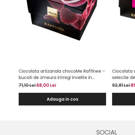
Ciocolata artizanala chocoMe Raffinee -
Ciocolata 
bucati de zmeura intregi invelite in
selectie de
ciocolata alba cu vanilie de Bourbon
71,10 Lei
68,00 Lei
92,81 Lei
8
Adauga in cos
SOCIAL