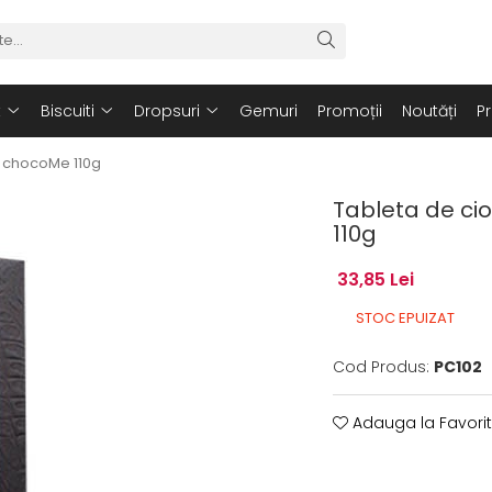
t
Biscuiti
Dropsuri
Gemuri
Promoții
Noutăți
P
e chocoMe 110g
Tableta de ci
110g
33,85 Lei
STOC EPUIZAT
Cod Produs:
PC102
Adauga la Favori