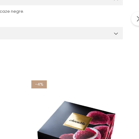
acaze negre.
-4%
-4