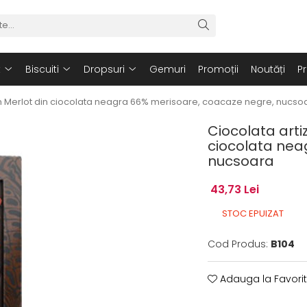
t
Biscuiti
Dropsuri
Gemuri
Promoții
Noutăți
P
n Merlot din ciocolata neagra 66% merisoare, coacaze negre, nucso
Ciocolata arti
ciocolata nea
nucsoara
43,73 Lei
STOC EPUIZAT
Cod Produs:
B104
Adauga la Favori