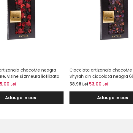
artizanala chocoMe neagra
Ciocolata artizanala chocoMe 
, visine si zmeura liofilizata
Shyrah din ciocolata neagra 6
coacaze negre, petale de viole
5,00 Lei
58,98 Lei
53,00 Lei
mare cu vin rosu
Adauga in cos
Adauga in cos