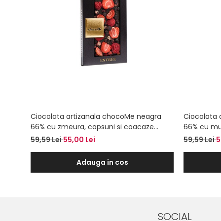
Ciocolata artizanala chocoMe neagra
Ciocolata 
66% cu zmeura, capsuni si coacaze
66% cu mure
negre liofilizate
59,59 Lei
55,00 Lei
59,59 Lei
5
Adauga in cos
SOCIAL