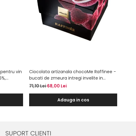
pentru vin
Ciocolata artizanala chocoMe Raffinee -
Cioco
6%,
bucati de zmeura intregi invelite in
coacaz
te, sare de
ciocolata alba cu vanilie de Bourbon
cu iau
71,10 Lei
68,00 Lei
71,10 
Adauga in cos
SUPORT CLIENTI