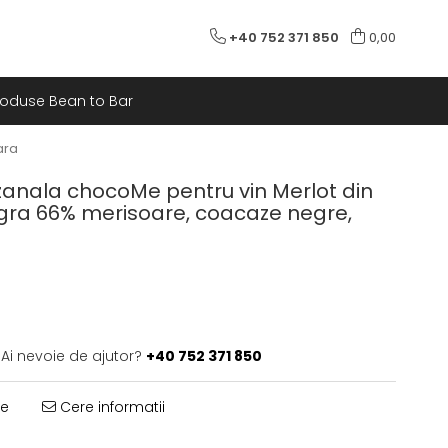
+40 752 371 850
0,00
roduse Bean to Bar
ara
zanala chocoMe pentru vin Merlot din
gra 66% merisoare, coacaze negre,
Ai nevoie de ajutor?
+40 752 371 850
te
Cere informatii