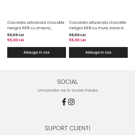
Ciocolata artizanala chocoMe
Ciocolata artizanala chocoMe
Ci
neagra 66% cu zmeura,
neagra 66% cu mure, visine si
pe
capsuni si coacaze negre
zmeura liofilizata
ne
59,59 Lei
59,59 Lei
58
liofilizate
pe
55,00 Lei
55,00 Lei
53
cu
Adauga in cos
Adauga in cos
SOCIAL
Urmareste-ne in social media
SUPORT CLIENTI