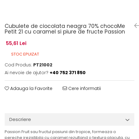
Cubulete de ciocolata neagra 70% chocoMe
Petit 21 cu caramel si piure de fructe Passion
55,61 Lei
STOC EPUIZAT
Cod Produs:
PT21002
Ai nevoie de ajutor?
+40 752 371 850
Adauga la Favorite
Cere informatii
Descriere
Passion Fruit sau fructul pasiunii din tropice, formeaza o
pereche irezistibila cu caramel rezultand o textura placuta, cu