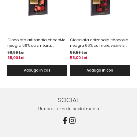
Ciocolata artizanala chocoMe
Ciocolata artizanala chocoMe
Ci
neagra 66% cu zmeura,
neagra 66% cu mure, visine si
pe
capsuni si coacaze negre
zmeura liofilizata
ne
59,59 Lei
59,59 Lei
58
liofilizate
pe
55,00 Lei
55,00 Lei
53
cu
Adauga in cos
Adauga in cos
SOCIAL
Urmareste-ne in social media