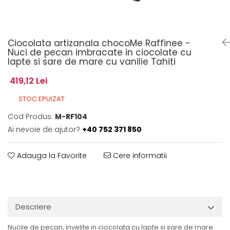
Ciocolata artizanala chocoMe Raffinee -
Nuci de pecan imbracate in ciocolate cu
lapte si sare de mare cu vanilie Tahiti
419,12 Lei
STOC EPUIZAT
Cod Produs:
M-RF104
Ai nevoie de ajutor?
+40 752 371 850
Adauga la Favorite
Cere informatii
Descriere
Nucile de pecan, invelite in ciocolata cu lapte si sare de mare