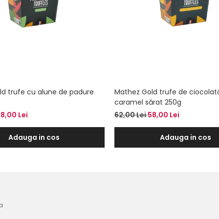
d trufe cu alune de padure
Mathez Gold trufe de ciocolat
caramel sărat 250g
8,00 Lei
62,00 Lei
58,00 Lei
Adauga in cos
Adauga in cos
a