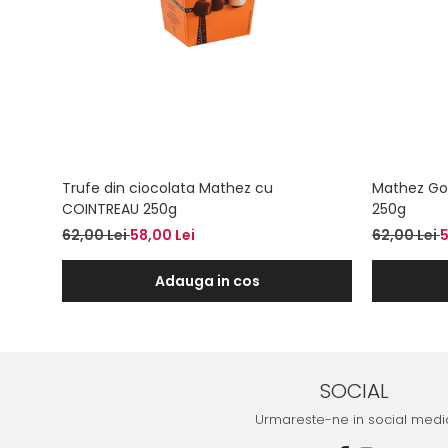
Trufe din ciocolata Mathez cu
Mathez Gol
COINTREAU 250g
250g
62,00 Lei
58,00 Lei
62,00 Lei
5
Adauga in cos
SOCIAL
Urmareste-ne in social medi