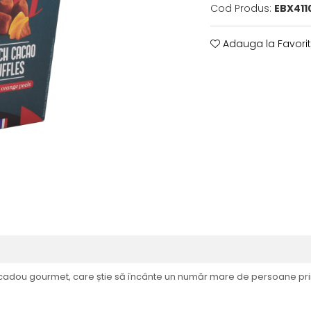
Cod Produs:
EBX411
Adauga la Favori
cadou gourmet, care știe să încânte un număr mare de persoane prin t