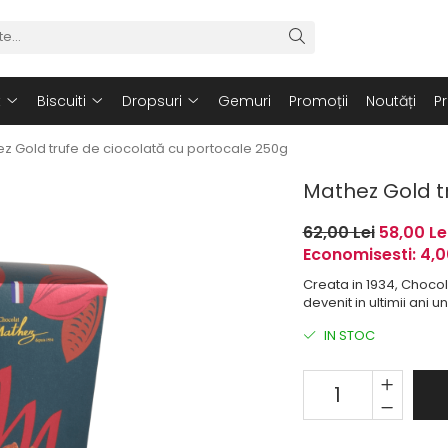
t
Biscuiti
Dropsuri
Gemuri
Promoții
Noutăți
P
z Gold trufe de ciocolată cu portocale 250g
Mathez Gold t
62,00 Lei
58,00 Le
Economisesti:
4,
Creata in 1934, Chocol
devenit in ultimii ani u
IN STOC