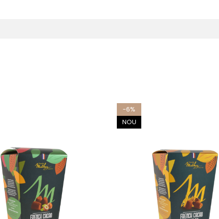
-6%
NOU