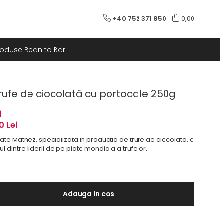
+40 752 371 850
0,00
roduse Bean to Bar
rufe de ciocolată cu portocale 250g
i
00
Lei
ate Mathez, specializata in productia de trufe de ciocolata, a
nul dintre liderii de pe piata mondiala a trufelor.
Adauga in cos