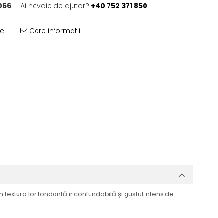
066
Ai nevoie de ajutor?
+40 752 371 850
te
Cere informatii
extura lor fondantă inconfundabilă și gustul intens de